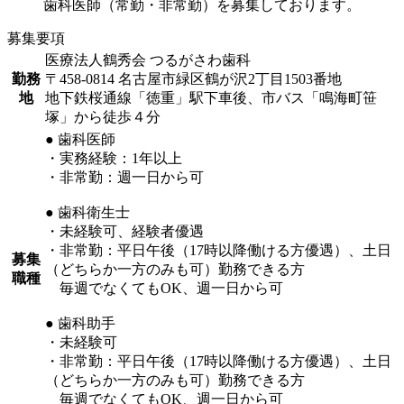
歯科医師（常勤・非常勤）を募集しております。
募集要項
医療法人鶴秀会 つるがさわ歯科
勤務
〒458-0814 名古屋市緑区鶴が沢2丁目1503番地
地
地下鉄桜通線「徳重」駅下車後、市バス「鳴海町笹
塚」から徒歩４分
● 歯科医師
・実務経験：1年以上
・非常勤：週一日から可
● 歯科衛生士
・未経験可、経験者優遇
・非常勤：平日午後（17時以降働ける方優遇）、土日
募集
（どちらか一方のみも可）勤務できる方
職種
毎週でなくてもOK、週一日から可
● 歯科助手
・未経験可
・非常勤：平日午後（17時以降働ける方優遇）、土日
（どちらか一方のみも可）勤務できる方
毎週でなくてもOK、週一日から可