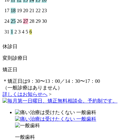
17
18
19
20
21
22
23
24
25
26
27
28
29
30
31
1
2
3
4
5
6
休診日
変則診療日
矯正日
＊矯正日は9：30〜13：00／14：30〜17：00
（一般診療はありません）
詳しくはお知らせへ
>
一般歯科