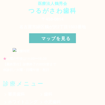
医療法人鶴秀会
つるがさわ歯科
〒458-0814
名古屋市緑区鶴が沢2丁目1503番地
マップを見る
★
土曜の午後は14:00〜16:30
【最終受付】診療終了の30分前まで
休診日／火曜・日曜午後・祝日
診療メニュー
> 審美歯科
> 歯科
> ホワイトニング
> 小児歯科