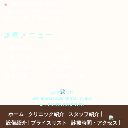
★
土曜の午後は14:00〜16:30
【最終受付】診療終了の30分前まで
休診日／火曜・日曜午後・祝日
診療メニュー
> 審美歯科
> 歯科
> ホワイトニング
> 小児歯科
> 矯正歯科
> 予防歯科
訪問歯科
> 入れ歯（義歯）
COPYRIGHT
©TSURUGASAWA DENTAL CLINIC
ALL RIGHTS RESERVED.
ホーム
クリニック紹介
スタッフ紹介
設備紹介
プライスリスト
診療時間・アクセス