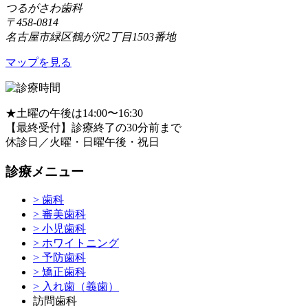
つるがさわ歯科
〒458-0814
名古屋市緑区鶴が沢2丁目1503番地
マップを見る
★
土曜の午後は14:00〜16:30
【最終受付】診療終了の30分前まで
休診日／火曜・日曜午後・祝日
診療メニュー
> 歯科
> 審美歯科
> 小児歯科
> ホワイトニング
> 予防歯科
> 矯正歯科
> 入れ歯（義歯）
訪問歯科