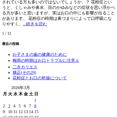
されている方も多いのではないでしょうか、？ 花粉症とい
うと、くしゃみや鼻水、目のかゆみなどの症状を思い浮かべ
る方が多いと思いますが、実はお口の中にも影響が出ること
があります。 花粉症の時期は鼻づまりによって口呼吸にな
りやすく、
...続きを読む
1 / 1
1
最近の投稿
お子さまの歯の健康のために
梅雨の時期はお口トラブルに注意⚠️
二次カリエス
矯正(その29)
花粉症とお口の乾燥について
2026年3月
月
火
水
木
金
土
日
1
2
3
4
5
6
7
8
9
10
11
12
13
14
15